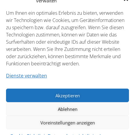
verwalten
Um Ihnen ein optimales Erlebnis zu bieten, verwenden
wir Technologien wie Cookies, um Geräteinformationen
zu speichern bzw. darauf zuzugreifen. Wenn Sie diesen
Technologien zustimmen, können wir Daten wie das
info@brauerei-schumacher.de
Surfverhalten oder eindeutige IDs auf dieser Website
verarbeiten. Wenn Sie Ihre Zustimmung nicht erteilen
oder zurückziehen, können bestimmte Merkmale und
Funktionen beeinträchtigt werden.
Dienste verwalten
Startseite
Jobs
Impressum
Datenschutz
Akzeptieren
Cookies
Logo-Download
Ablehnen
2024 © Brauerei Ferd. Schumacher GmbH & Co. KG
Voreinstellungen anzeigen