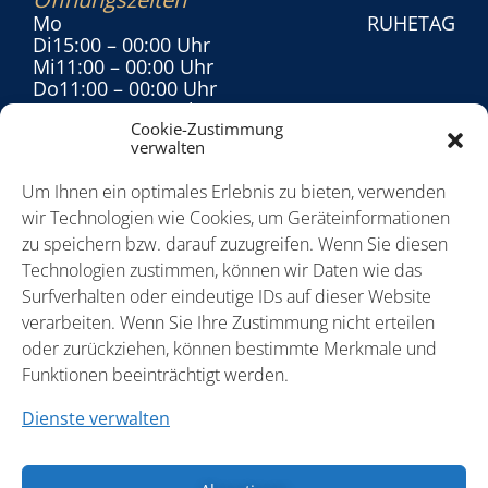
Mo
RUHETAG
Di
15:00
– 00:00 Uhr
Mi
11:00
– 00:00 Uhr
Do
11:00
– 00:00 Uhr
Fr
11:00
– 00:00 Uhr
Cookie-Zustimmung
Sa
11:00
– 00:00 Uhr
verwalten
So
11:00
– 21:30 Uhr
Um Ihnen ein optimales Erlebnis zu bieten, verwenden
wir Technologien wie Cookies, um Geräteinformationen
zu speichern bzw. darauf zuzugreifen. Wenn Sie diesen
Technologien zustimmen, können wir Daten wie das
Surfverhalten oder eindeutige IDs auf dieser Website
verarbeiten. Wenn Sie Ihre Zustimmung nicht erteilen
oder zurückziehen, können bestimmte Merkmale und
info@brauerei-schumacher.de
Funktionen beeinträchtigt werden.
Dienste verwalten