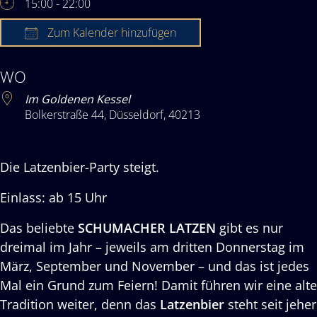
15:00 - 22:00
Zum Kalender hinzufügen
ICS herunterladen
Google Kalender
iCalendar
Off
WO
Im Goldenen Kessel
Bolkerstraße 44, Düsseldorf, 40213
Die Latzenbier-Party steigt.
Einlass: ab 15 Uhr
Das beliebte
SCHUMACHER LATZEN
gibt es nur
dreimal im Jahr – jeweils am dritten Donnerstag im
März, September und November – und das ist jedes
Mal ein Grund zum Feiern! Damit führen wir eine alte
Tradition weiter, denn das
Latzenbier
steht seit jeher